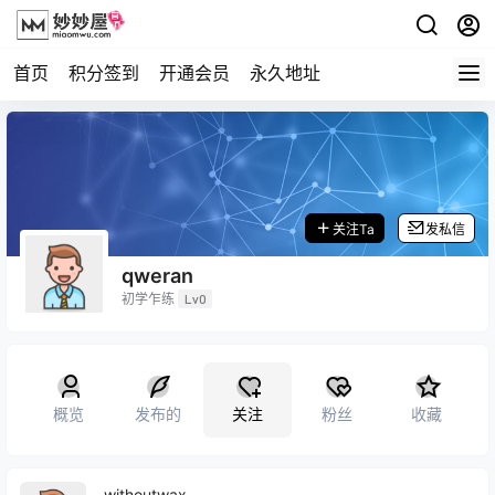
首页
积分签到
开通会员
永久地址
关注Ta
发私信
qweran
初学乍练
Lv0
概览
发布的
关注
粉丝
收藏
withoutwax