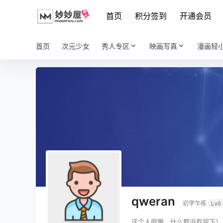
首页
积分签到
开通会员
首页
次元少女
秀人专区
映画写真
漫画轻
qweran
初学乍练
Lv0
这个人很懒，什么都没有留下！