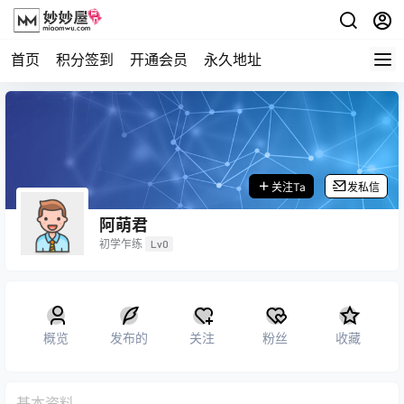
首页
积分签到
开通会员
永久地址
关注Ta
发私信
阿萌君
初学乍练
Lv0
概览
发布的
关注
粉丝
收藏
基本资料