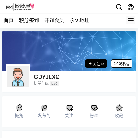
首页
积分签到
开通会员
永久地址
关注Ta
发私信
GDYJLXQ
初学乍练
Lv0
概览
发布的
关注
粉丝
收藏